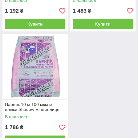
В наявності
В наявності
1 192
1 483
₴
₴
Купити
Купити
Парник 10 м 100 мкм із
плівки Shadow мінітеплиця
В наявності
1 786
₴