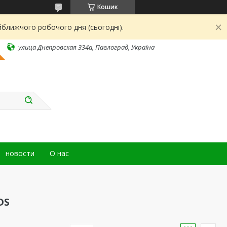
Кошик
йближчого робочого дня (сьогодні).
улица Днепровская 334а, Павлоград, Україна
новости
О нас
DS