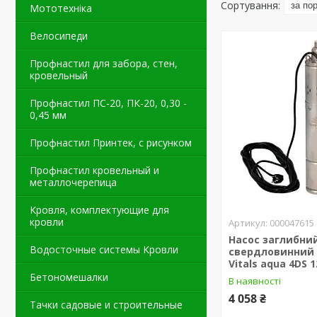
Мототехніка
Велосипеди
Профнастил для забора, стен,
кровельный
Профнастил ПС-20, ПК-20, 0,30 -
0,45 мм
Профнастил Принтек, с рисунком
Профнастил кровельный и
металлочерепица
Кровля, комплектующие для
кровли
000047615
Насос заглибни
Водосточные системы Кровли
свердловинний
Vitals aqua 4DS 1
Бетономешалки
В наявності
4 058 ₴
Тачки садовые и строительные