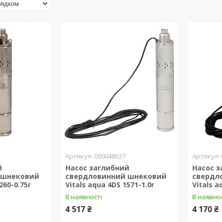
000048637
й
Насос заглибний
Насос 
 шнековий
свердловинний шнековий
свердл
260-0.75r
Vitals aqua 4DS 1571-1.0r
Vitals a
В наявності
В наявно
4 517 ₴
4 170 ₴