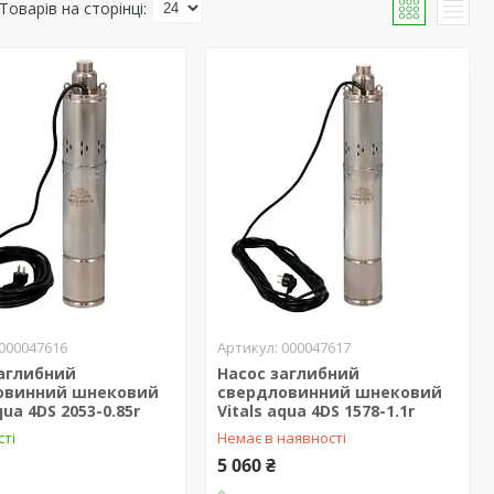
000047616
000047617
заглибний
Насос заглибний
овинний шнековий
свердловинний шнековий
qua 4DS 2053-0.85r
Vitals aqua 4DS 1578-1.1r
сті
Немає в наявності
5 060 ₴