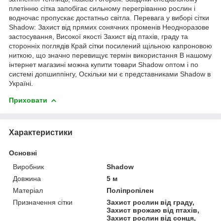
плетінню сітка запобігає сильному перегріванню рослин і
водночас пропускає достатньо світла. Перевага у виборі сітки
Shadow: Захист від прямих сонячних променів Неодноразове
застосування, Високої якості Захист від птахів, граду та
сторонніх поглядів Край сітки посилений щільною капроновою
ниткою, що значно перевищує термін використання В нашому
інтернет магазині можна купити товари Shadow оптом і по
системі допшиппінгу, Оскільки ми є представниками Shadow в
Україні.
Приховати
Характеристики
Основні
Виробник
Shadow
Довжина
5 м
Матеріал
Поліпропілен
Призначення сітки
Захист рослин від граду,
Захист врожаю від птахів,
Захист рослин від сонця,