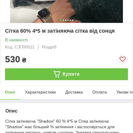
Сітка 60% 4*5 м затіняюча сітка від сонця
В наявності
Код: СЗП00011
Роздріб
530
₴
Купити
Опис
Характеристики
Доставка
Оплата
Умови п
Опис
Сітка затіняюча "Shadow" 60 % 4*5 м Сітка затіняюча
"Shadow" має більший % затінення і застосовується для
затінення теплиць, навісів і огорож. Завдяки спеціальному