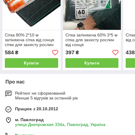
Сітка 80% 2*10 м
Сітка затіняюча 60% 3*5 м
Сітк
затіняюча сітка від сонця
сітка для захисту рослин
від с
сітки для захисту рослин
від сонця
від сонця
584
397
438
₴
₴
Купити
Купити
Про нас
Рейтинг не сформований
Менше 5 відгуків за останній рік
Працює з 20.10.2012
м. Павлоград
улица Днепровская 334а, Павлоград, Україна