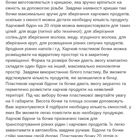
бочки виготовляються з кришкою, яка зручно кріпиться на
ємність за допомогою різьби. Завдяки наявності кришки такі
бочки максимально зручні для зберігання харчових продуктів,
оскільки з ємності можна дістати необхідну кількість продукту.
Харчовий бідон на 20 літрів можна використовувати для таких
цілей: для води (питної або технічної); для зберігання
солінь;для зберігання молока; меду, згущеного молока; для
зберігання круп; для розміщення різних сипучих продуктів;
бродіння різних напоїв і т.д. Харчові пластикові бочки можна
розміщувати на відкритому просторі та в закритому
приміщенні. Форма та розміри бочки дають змогу компактно
складати один бідон на інший, максимально економлячи
простір. Завдяки використанню білого пластику, Ви зможете
відстежувати кількість продуктів, які залишилися в бочці.
Пластикові харчові бідони та бочки дають змогу акуратно та
герметично розмістити харчові продукти на невеликій
території. Під час вибору бочки пластикової звертайте увагу
на її габарити. Висота бочки та площа основи допоможуть
Вам зорієнтуватися й підібрати необхідну кількість ємностей, у
яких Ви зможете легко помістити всю необхідну продукцію.
Харчові бідони та бочки призначені також для
транспортування різних рідин і харчових продуктів. Їх легко
завантажити в автомобіль завдяки ручкам. Бідони та бочки
стійкі завдяки своїй формі. Пластикову бочку 20 літрів із