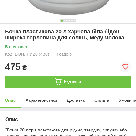
Бочка пластикова 20 л харчова біла бідон
широка горловина для солінь, меду,молока
В наявності
Код: БОПЛПИ20 (430)
Роздріб
475
₴
Купити
Опис
Характеристики
Доставка
Оплата
Умови п
Опис
"Бочка 20 літрів пластикова для рідких, твердих, сипучих або
в'язких харчових продуктів Бочка — зручний і простий спосіб