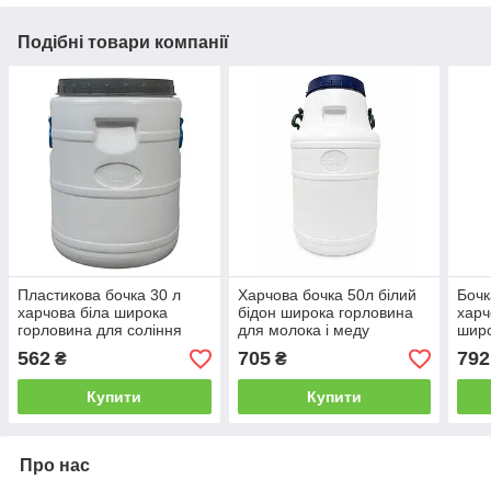
Подібні товари компанії
Пластикова бочка 30 л
Харчова бочка 50л білий
Бочк
харчова біла широка
бідон широка горловина
харч
горловина для соління
для молока і меду
широ
,меду, молока
вод
562
705
792
₴
₴
Купити
Купити
Про нас