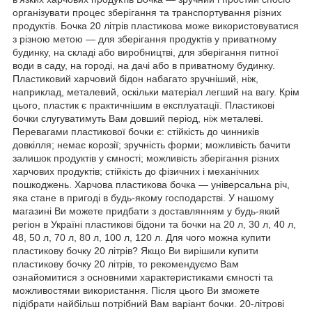
організувати процес зберігання та транспортування різних
продуктів. Бочка 20 літрів пластикова може використовуватися
з різною метою — для зберігання продуктів у приватному
будинку, на складі або виробництві, для зберігання питної
води в саду, на городі, на дачі або в приватному будинку.
Пластиковий харчовий бідон набагато зручніший, ніж,
наприклад, металевий, оскільки матеріал легший на вагу. Крім
цього, пластик є практичнішим в експлуатації. Пластикові
бочки слугуватимуть Вам довший період, ніж металеві.
Перевагами пластикової бочки є: стійкість до чинників
довкілля; немає корозії; зручність форми; можливість бачити
залишок продуктів у ємності; можливість зберігання різних
харчових продуктів; стійкість до фізичних і механічних
пошкоджень. Харчова пластикова бочка — універсальна річ,
яка стане в пригоді в будь-якому господарстві. У нашому
магазині Ви можете придбати з доставлянням у будь-який
регіон в Україні пластикові бідони та бочки на 20 л, 30 л, 40 л,
48, 50 л, 70 л, 80 л, 100 л, 120 л. Для чого можна купити
пластикову бочку 20 літрів? Якщо Ви вирішили купити
пластикову бочку 20 літрів, то рекомендуємо Вам
ознайомитися з основними характеристиками ємності та
можливостями використання. Після цього Ви зможете
підібрати найбільш потрібний Вам варіант бочки. 20-літрові