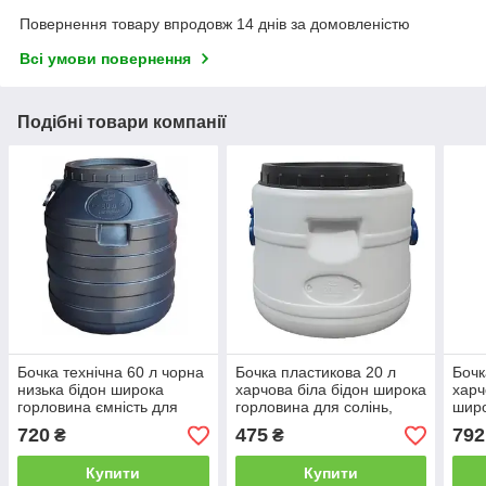
Повернення товару впродовж 14 днів за домовленістю
Всі умови повернення
Подібні товари компанії
Бочка технічна 60 л чорна
Бочка пластикова 20 л
Бочк
низька бідон широка
харчова біла бідон широка
харч
горловина ємність для
горловина для солінь,
широ
води
меду,молока
вод
720
475
792
₴
₴
Купити
Купити