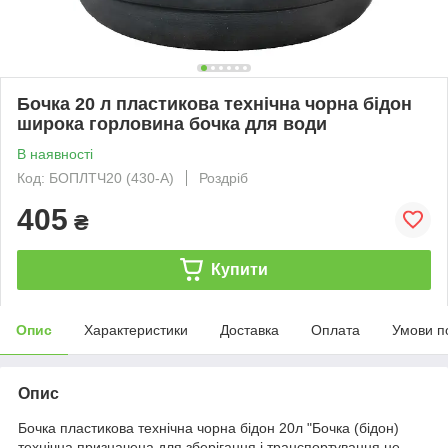
Бочка 20 л пластикова технічна чорна бідон
широка горловина бочка для води
В наявності
Код: БОПЛТЧ20 (430-А)
Роздріб
405
₴
Купити
Опис
Характеристики
Доставка
Оплата
Умови п
Опис
Бочка пластикова технічна чорна бідон 20л "Бочка (бідон)
технічна призначена для зберігання і транспортування не