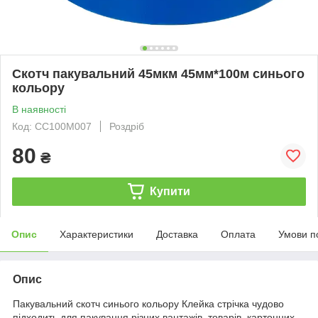
Скотч пакувальний 45мкм 45мм*100м синього
кольору
В наявності
Код: СС100М007
Роздріб
80
₴
Купити
Опис
Характеристики
Доставка
Оплата
Умови п
Опис
Пакувальний скотч синього кольору Клейка стрічка чудово
підходить для пакування різних вантажів, товарів, картонних