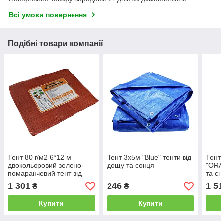
Всі умови повернення
Подібні товари компанії
Тент 80 г/м2 6*12 м
Тент 3х5м "Blue" тенти від
Тент
двокольоровий зелено-
дощу та сонця
"ORA
помаранчевий тент від
та сн
сонця
1 301
246
1 5
₴
₴
Купити
Купити