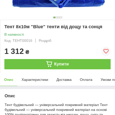
Тент 8х10м "Blue" тенти від дощу та сонця
В наявності
Код: ТЕНТ00016
Роздріб
1 312
₴
Купити
Опис
Характеристики
Доставка
Оплата
Умови п
Опис
Тент будівельний — універсальний покривний матеріал Тент
будівельний — універсальний покривний матеріал на основі
100% поліпропілену для захисту від негоди: дощу, снігу та