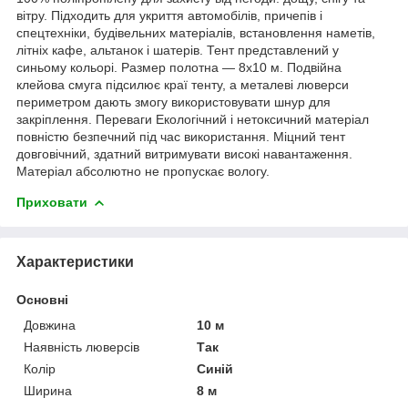
вітру. Підходить для укриття автомобілів, причепів і
спецтехніки, будівельних матеріалів, встановлення наметів,
літніх кафе, альтанок і шатерів. Тент представлений у
синьому кольорі. Размер полотна — 8х10 м. Подвійна
клейова смуга підсилює краї тенту, а металеві люверси
периметром дають змогу використовувати шнур для
закріплення. Переваги Екологічний і нетоксичний матеріал
повністю безпечний під час використання. Міцний тент
довговічний, здатний витримувати високі навантаження.
Матеріал абсолютно не пропускає вологу.
Приховати
Характеристики
Основні
Довжина
10 м
Наявність люверсів
Так
Колір
Синій
Ширина
8 м