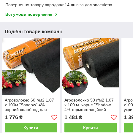
Повернення товару впродовж 14 днів за домовленістю
Всі умови повернення
Подібні товари компанії
Агроволокно 60 г/м2 1,07
Агроволокно 50 г/м2 1.07
Агро
х 100м "Shadow" 4% .
х 100 м. чорне "Shadow"
х100
чорний спанбонд для
4% термоізоляційний
укри
полуниці
настил для рослин
бур'
1 776
1 481
1 3
₴
₴
Купити
Купити