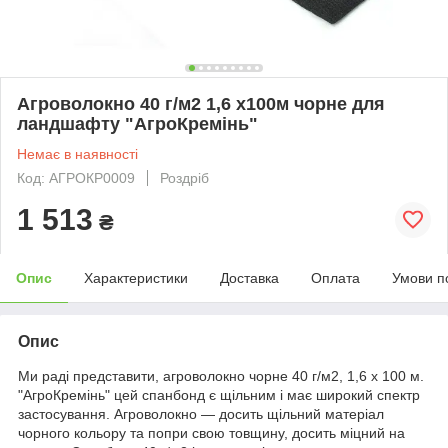
Агроволокно 40 г/м2 1,6 х100м чорне для
ландшафту "АгроКремінь"
Немає в наявності
Код: АГРОКР0009
Роздріб
1 513
₴
Опис
Характеристики
Доставка
Оплата
Умови п
Опис
Ми раді представити, агроволокно чорне 40 г/м2, 1,6 х 100 м.
"АгроКремінь" цей спанбонд є щільним і має широкий спектр
застосування. Агроволокно — досить щільний матеріал
чорного кольору та попри свою товщину, досить міцний на