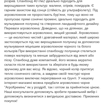
розрив. Спанбонд 40 г/м2 ідеально підходить для
вирощування таких культур: малини, огірків, помідорів. Є
гарним захистом від сонця (стійкість до ультрафіолету). Під
агроволокном не проростають бур'яни, тому що воно не
пропускає прямі сонячні промені, ідеально підходить для
мульчування полуниці та створення ландшафтного дизайну.
Переваги агроволокна: Доведено, що на ділянках, де
використовується агроволокно, вищий урожай. Агроволокно
— це екологічно чистий і довговічний матеріал, який широко
застосовується під час вирощування полуниці за допомогою
мульчування міцнішим агроволокном чорного та білого
кольорів.При використанні спанбонду полуниця стелиться
поверх матеріалу та менше забруднюється від землі або
піску. Спанбонд дуже компактний, його можна акуратно
скласти після використання та зберігати в будь-якому
зручному для вас місці. Як відомо, чорний колір притягує
тепло сонячного світла, а завдяки своїй текстурі чорне
агроволокно виключає перегрівання на ґрунті. У нашому
інтернет-магазині можна придбати агроволокно чорне
"АгроКремінь" як у роздріб, так і оптом за прийнятною ціною.
Наші консультанти допоможуть зробити правильний вибір і
допоможуть визначитися з вигіднішою доставкою. Приємних
покупок!