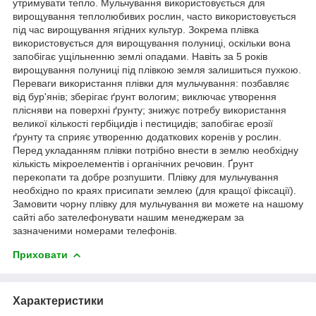
утримувати тепло. Мульчування використовується для
вирощування теплолюбивих рослин, часто використовується
під час вирощування ягідних культур. Зокрема плівка
використовується для вирощування полуниці, оскільки вона
запобігає ущільненню землі опадами. Навіть за 5 років
вирощування полуниці під плівкою земля залишиться пухкою.
Переваги використання плівки для мульчування: позбавляє
від бур'янів; зберігає ґрунт вологим; виключає утворення
плісняви на поверхні ґрунту; знижує потребу використання
великої кількості гербіцидів і пестицидів; запобігає ерозії
ґрунту та сприяє утворенню додаткових коренів у рослин.
Перед укладанням плівки потрібно внести в землю необхідну
кількість мікроелементів і органічних речовин. Ґрунт
перекопати та добре розпушити. Плівку для мульчування
необхідно по краях присипати землею (для кращої фіксації).
Замовити чорну плівку для мульчування ви можете на нашому
сайті або зателефонувати нашим менеджерам за
зазначеними номерами телефонів.
Приховати
Характеристики