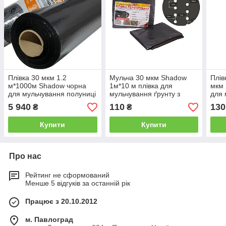
Плівка 30 мкм 1.2
Мульча 30 мкм Shadow
Плів
м*1000м Shadow чорна
1м*10 м плівка для
мкм 
для мульчування полуниці
мульчування ґрунту з
для 
перфорацією(2 отвори)
перф
5 940
110
130
₴
₴
пакетована
паке
Купити
Купити
Про нас
Рейтинг не сформований
Менше 5 відгуків за останній рік
Працює з 20.10.2012
м. Павлоград