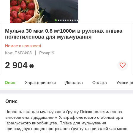
Мульча 30 мкм 0.8 м*1000м в рулонах плівка
поліетиленова для мульчування
Немає в наявності
Код: ПМУФ08
Роздріб
2 904
₴
Опис
Характеристики
Доставка
Оплата
Умови п
Опис
Чорна плівка для мульчування ґрунту Плівка поліетиленова
виготовлена з додаванням Ультрафіолетового стабілізатора
Ізраїльського виробництва. Плівка для мульчування
пришвидшує процес прогрівання ґрунту та тривалий час може