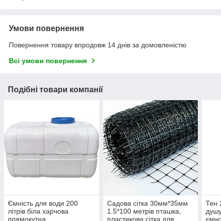
Умови повернення
Повернення товару впродовж 14 днів за домовленістю
Всі умови повернення
Подібні товари компанії
Ємність для води 200
Садова сітка 30мм*35мм
Тен 
літрів біла харчова
1.5*100 метрів пташка,
душу
прямокутна
пластикова сітка для
ємно