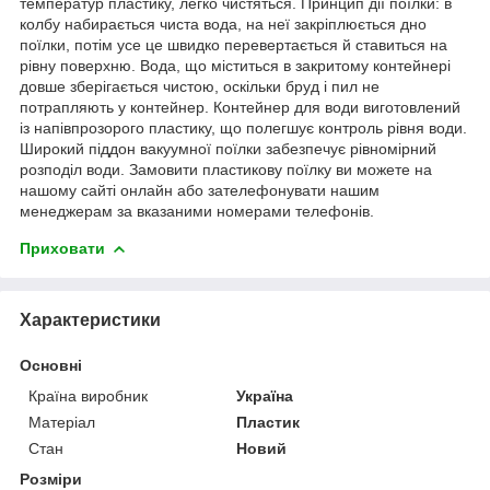
температур пластику, легко чистяться. Принцип дії поїлки: в
колбу набирається чиста вода, на неї закріплюється дно
поїлки, потім усе це швидко перевертається й ставиться на
рівну поверхню. Вода, що міститься в закритому контейнері
довше зберігається чистою, оскільки бруд і пил не
потрапляють у контейнер. Контейнер для води виготовлений
із напівпрозорого пластику, що полегшує контроль рівня води.
Широкий піддон вакуумної поїлки забезпечує рівномірний
розподіл води. Замовити пластикову поїлку ви можете на
нашому сайті онлайн або зателефонувати нашим
менеджерам за вказаними номерами телефонів.
Приховати
Характеристики
Основні
Країна виробник
Україна
Матеріал
Пластик
Стан
Новий
Розміри