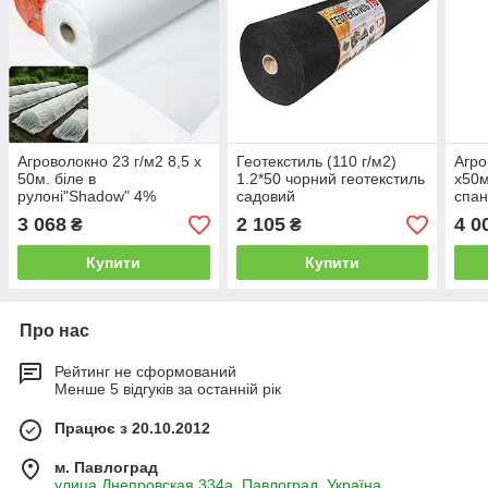
Агроволокно 23 г/м2 8,5 х
Геотекстиль (110 г/м2)
Агро
50м. біле в
1.2*50 чорний геотекстиль
х50м
рулоні"Shadow" 4%
садовий
спан
укривний матеріал для
виро
3 068
2 105
4 0
₴
₴
розсади
Купити
Купити
Про нас
Рейтинг не сформований
Менше 5 відгуків за останній рік
Працює з 20.10.2012
м. Павлоград
улица Днепровская 334а, Павлоград, Україна