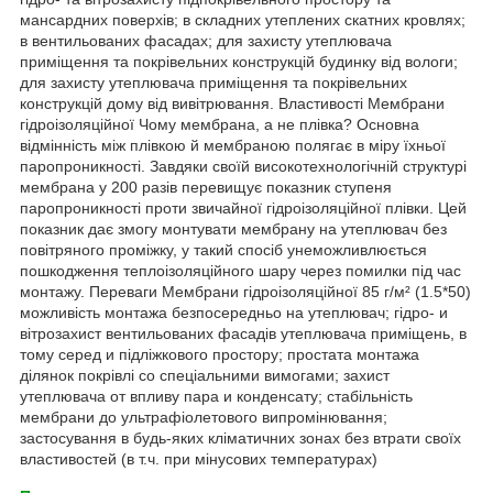
мансардних поверхів; в складних утеплених скатних кровлях;
в вентильованих фасадах; для захисту утеплювача
приміщення та покрівельних конструкцій будинку від вологи;
для захисту утеплювача приміщення та покрівельних
конструкцій дому від вивітрювання. Властивості Мембрани
гідроізоляційної Чому мембрана, а не плівка? Основна
відмінність між плівкою й мембраною полягає в міру їхньої
паропроникності. Завдяки своїй високотехнологічній структурі
мембрана у 200 разів перевищує показник ступеня
паропроникності проти звичайної гідроізоляційної плівки. Цей
показник дає змогу монтувати мембрану на утеплювач без
повітряного проміжку, у такий спосіб унеможливлюється
пошкодження теплоізоляційного шару через помилки під час
монтажу. Переваги Мембрани гідроізоляційної 85 г/м² (1.5*50)
можливість монтажа безпосередньо на утеплювач; гідро- и
вітрозахист вентильованих фасадів утеплювача приміщень, в
тому серед и підліжкового простору; простата монтажа
ділянок покрівлі со спеціальними вимогами; захист
утеплювача от впливу пара и конденсату; стабільність
мембрани до ультрафіолетового випромінювання;
застосування в будь-яких кліматичних зонах без втрати своїх
властивостей (в т.ч. при мінусових температурах)