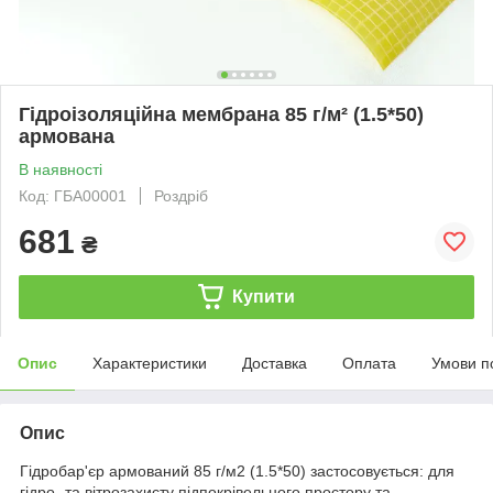
Гідроізоляційна мембрана 85 г/м² (1.5*50)
армована
В наявності
Код: ГБА00001
Роздріб
681
₴
Купити
Опис
Характеристики
Доставка
Оплата
Умови п
Опис
Гідробар'єр армований 85 г/м2 (1.5*50) застосовується: для
гідро- та вітрозахисту підпокрівельного простору та