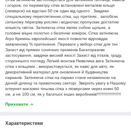
і огорож, по периметру сітки встановлені металеві кільця
(люверси) на відстані 50 см один від одного . Завдяки
спеціальному переплетенню,сітка, що притіняє , запобігає
сильному перегріву рослин і водночас пропускає достатню
кількість світла. Затіняюча сітка являє собою щільне, а
головне міцне полотно з безліччю комірок. Сітка затіняюча
Агро Кремінь європейської якості повністю відповідає
заявленому % притеніння. Переваги у виборі сітки для тіні :
Захист від прямих сонячних променів Багаторазове
застосування, завдяки високій якості Захист від птахів, граду,
стороннього погляду Легкий монтаж Невелика вага Затіняюча
сітка з кільцями , використовується, як навіс для авто, як
декоративний матеріал для оновлення й будівництва
парканів. Затіняюча сітка на паркан стане незамінною на
дачній ділянці та приватному секторі. Зверніть увагу в Нашому
інтернет-магазині тіньова сітка з люверсами через кожні 50
см, а не 100 см, як у багатьох інших виробників!!!!!!!!!!!!!!!!!!!!!
Приховати
Характеристики