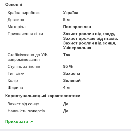
Основні
Країна виробник
Україна
Довжина
5 м
Матеріал
Поліпропілен
Призначення сітки
Захист рослин від граду,
Захист врожаю від птахів,
Захист рослин від сонця,
Універсальна
Стабілізована до УФ-
Так
випромінювання
Ступінь затінення
95 %
Тип сітки
Захисна
Колір
Зелений
Ширина
4 м
Користувальницькі характеристики
Захист від сонця
Да
Наявність люверсів
Да
Приховати