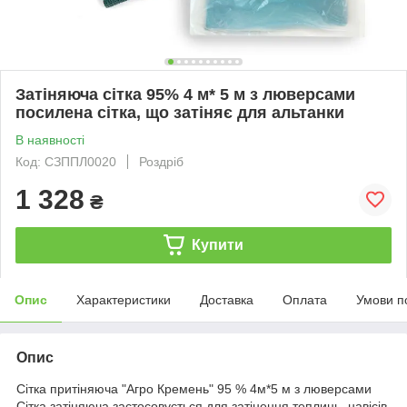
Затіняюча сітка 95% 4 м* 5 м з люверсами
посилена сітка, що затіняє для альтанки
В наявності
Код: СЗППЛ0020
Роздріб
1 328
₴
Купити
Опис
Характеристики
Доставка
Оплата
Умови п
Опис
Сітка притіняюча "Агро Кремень" 95 % 4м*5 м з люверсами
Сітка затіняюча застосовується для затінення теплиць, навісів