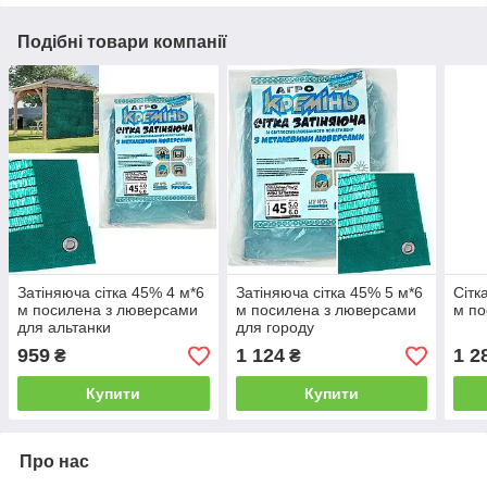
Подібні товари компанії
Затіняюча сітка 45% 4 м*6
Затіняюча сітка 45% 5 м*6
Сітк
м посилена з люверсами
м посилена з люверсами
м по
для альтанки
для городу
959
1 124
1 2
₴
₴
Купити
Купити
Про нас