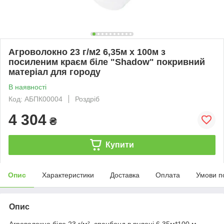
Агроволокно 23 г/м2 6,35м х 100м з
посиленим краєм біле "Shadow" покривний
матеріал для городу
В наявності
Код: АБПК00004
Роздріб
4 304
₴
Купити
Опис
Характеристики
Доставка
Оплата
Умови п
Опис
Агроволокно біле 23 г/м², спанбонд в рулоні 6.35м*100 м.