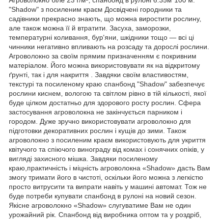
"Shadow" з посиленим краєм Досвідчені городники та
садівники прекрасно знають, що можна виростити рослину,
але також можна її й втратити. Засуха, заморозки,
температурні коливання, бур'яни, шкідники тощо — всі ці
чинники негативно впливають на розсаду та дорослі рослини.
Агроволокно за своїм прямим призначенням є покривним
матеріалом. Його можна використовувати як на відкритому
ґрунті, так і для накриття . Завдяки своїм властивостям,
текстурі та посиленому краю спанбонд "Shadow" забезпечує
рослини киснем, вологою та світлом рівно в тій кількості, якої
буде цілком достатньо для здорового росту рослин. Сфера
застосування агроволокна не закінчується парником і
городом. Дуже зручно використовувати агроволокно для
підготовки декоративних рослин і кущів до зими. Також
агроволокно з посиленим краєм використовують для укриття
квітучого та спіючого винограду від комах і сонячних опіків, у
вигляді захисного мішка. Завдяки посиленому
краю,практичність і міцність агроволокна «Shadow» дасть Вам
змогу тримати його в чистоті, оскільки його можна з легкістю
просто витрусити та випрати навіть у машині автомат. Тож не
буде потреби купувати спанбонд в рулоні на новий сезон.
Якісне агроволокно «Shadow» слугуватиме Вам не один
урожайний рік. Спанбонд від виробника оптом та у роздріб,