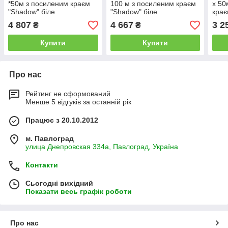
*50м з посиленим краєм
100 м з посиленим краєм
х 50
"Shadow" біле
"Shadow" біле
крає
агроволокно для теплиць
агроволокно для теплиць
в ру
4 807
4 667
3 2
₴
₴
Купити
Купити
Про нас
Рейтинг не сформований
Менше 5 відгуків за останній рік
Працює з 20.10.2012
м. Павлоград
улица Днепровская 334а, Павлоград, Україна
Контакти
Сьогодні вихідний
Показати весь графік роботи
Про нас