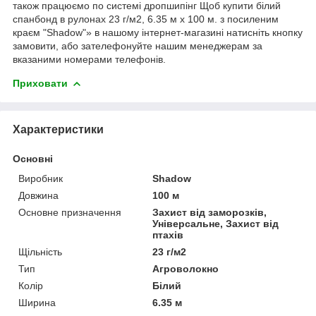
також працюємо по системі дропшипінг Щоб купити білий
спанбонд в рулонах 23 г/м2, 6.35 м х 100 м. з посиленим
краєм "Shadow"» в нашому інтернет-магазині натисніть кнопку
замовити, або зателефонуйте нашим менеджерам за
вказаними номерами телефонів.
Приховати
Характеристики
Основні
Виробник
Shadow
Довжина
100 м
Основне призначення
Захист від заморозків,
Універсальне, Захист від
птахів
Щільність
23 г/м2
Тип
Агроволокно
Колір
Білий
Ширина
6.35 м