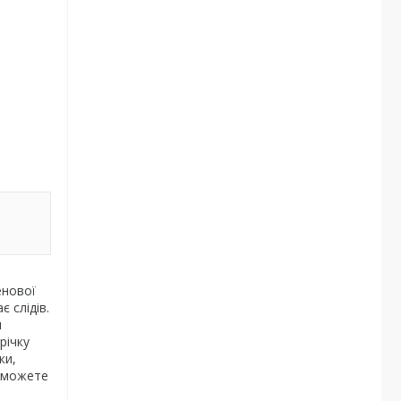
енової
 слідів.
ч
річку
ки,
и можете