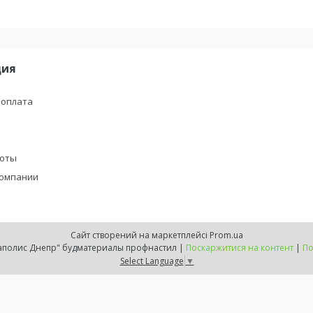
ция
 оплата
боты
компании
Сайт створений на маркетплейсі
Prom.ua
Интернет магазин "Мегаполис Днепр" будматериалы профнастил |
Поскаржитися на контент
|
По
Select Language
▼