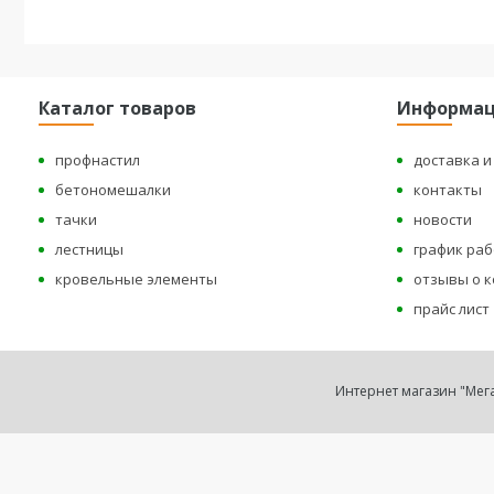
Каталог товаров
Информа
профнастил
доставка и
бетономешалки
контакты
тачки
новости
лестницы
график ра
кровельные элементы
отзывы о 
прайс лист