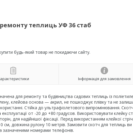
ремонту теплиць УФ 36 стаб
 купити будь-який товар не покидаючи сайту.
арактеристики
Інформація для замовлення
ачена для ремонту та будівництва садових теплиць із поліетил
илену, клейова основа — акрил, не пошкоджує плівку та не залишає
 використанні. Стійка до ультрафіолетового випромінювання. Скот
а експлуатації от -20 до +80 градусов. Використовувати клейку ст
торін, для надійнішої фіксації. Перед використанням клейкої стріч
0 см, довжина рулону 10 метрів. Замовити скотч для теплиць в
а зазначеними номерами телефонів.