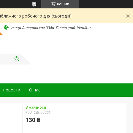
Кошик
йближчого робочого дня (сьогодні).
улица Днепровская 334а, Павлоград, Україна
новости
О нас
В наявності
Код:
СДП00001
130 ₴