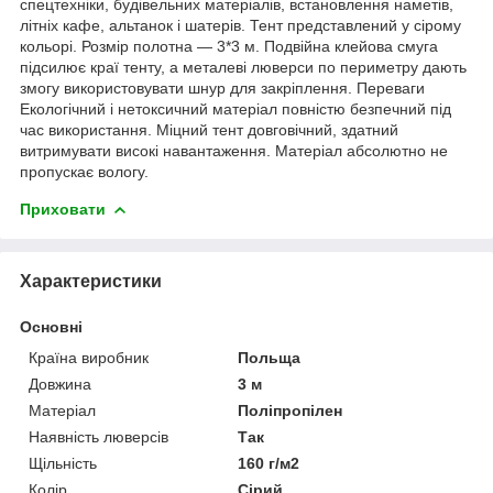
спецтехніки, будівельних матеріалів, встановлення наметів,
літніх кафе, альтанок і шатерів. Тент представлений у сірому
кольорі. Розмір полотна — 3*3 м. Подвійна клейова смуга
підсилює краї тенту, а металеві люверси по периметру дають
змогу використовувати шнур для закріплення. Переваги
Екологічний і нетоксичний матеріал повністю безпечний під
час використання. Міцний тент довговічний, здатний
витримувати високі навантаження. Матеріал абсолютно не
пропускає вологу.
Приховати
Характеристики
Основні
Країна виробник
Польща
Довжина
3 м
Матеріал
Поліпропілен
Наявність люверсів
Так
Щільність
160 г/м2
Колір
Сірий