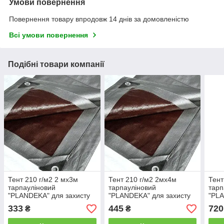
Умови повернення
Повернення товару впродовж 14 днів за домовленістю
Всі умови повернення
Подібні товари компанії
Тент 210 г/м2 2 мх3м
Тент 210 г/м2 2мх4м
Тент
тарпауліновий
тарпауліновий
тарп
"PLANDEKA" для захисту
"PLANDEKA" для захисту
"PLA
від вітру
від снігу
333
445
720
₴
₴