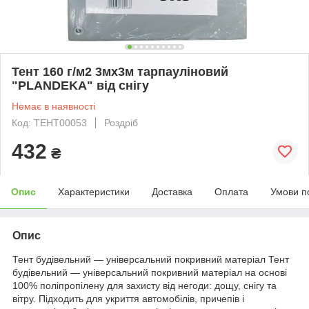
Тент 160 г/м2 3мх3м тарпауліновий
"PLANDEKA" від снігу
Немає в наявності
Код: ТЕНТ00053
Роздріб
432
₴
Опис
Характеристики
Доставка
Оплата
Умови п
Опис
Тент будівельний — універсальний покривний матеріал Тент
будівельний — універсальний покривний матеріал на основі
100% поліпропілену для захисту від негоди: дощу, снігу та
вітру. Підходить для укриття автомобілів, причепів і