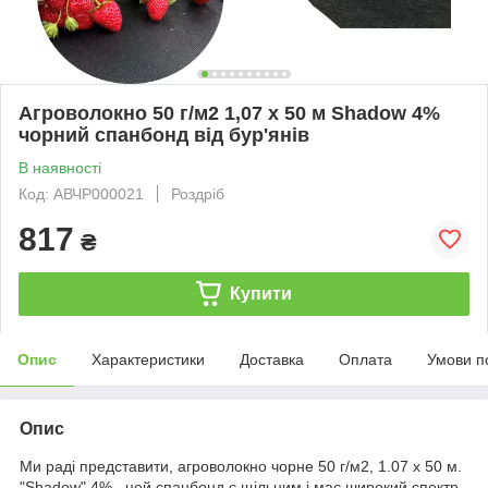
Агроволокно 50 г/м2 1,07 х 50 м Shadow 4%
чорний спанбонд від бур'янів
В наявності
Код: АВЧР000021
Роздріб
817
₴
Купити
Опис
Характеристики
Доставка
Оплата
Умови п
Опис
Ми раді представити, агроволокно чорне 50 г/м2, 1.07 х 50 м.
"Shadow" 4% , цей спанбонд є щільним і має широкий спектр