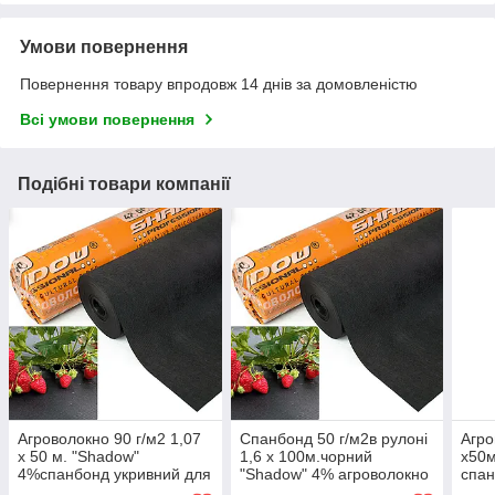
Умови повернення
Повернення товару впродовж 14 днів за домовленістю
Всі умови повернення
Подібні товари компанії
Агроволокно 90 г/м2 1,07
Спанбонд 50 г/м2в рулоні
Агро
х 50 м. "Shadow"
1,6 х 100м.чорний
х50м
4%спанбонд укривний для
"Shadow" 4% агроволокно
спан
газону, грядок та гортензій
від бур'янів
вино