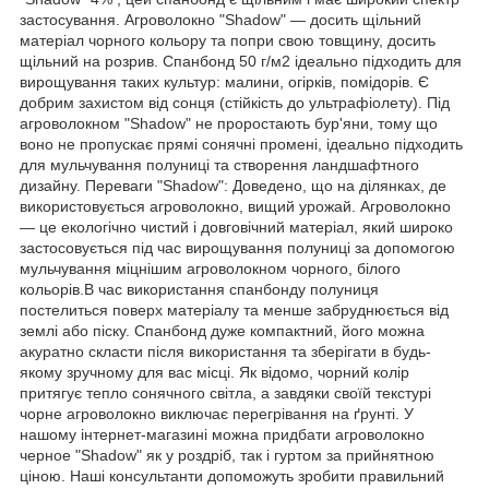
застосування. Агроволокно "Shadow" — досить щільний
матеріал чорного кольору та попри свою товщину, досить
щільний на розрив. Спанбонд 50 г/м2 ідеально підходить для
вирощування таких культур: малини, огірків, помідорів. Є
добрим захистом від сонця (стійкість до ультрафіолету). Під
агроволокном "Shadow" не проростають бур'яни, тому що
воно не пропускає прямі сонячні промені, ідеально підходить
для мульчування полуниці та створення ландшафтного
дизайну. Переваги "Shadow": Доведено, що на ділянках, де
використовується агроволокно, вищий урожай. Агроволокно
— це екологічно чистий і довговічний матеріал, який широко
застосовується під час вирощування полуниці за допомогою
мульчування міцнішим агроволокном чорного, білого
кольорів.В час використання спанбонду полуниця
постелиться поверх матеріалу та менше забруднюється від
землі або піску. Спанбонд дуже компактний, його можна
акуратно скласти після використання та зберігати в будь-
якому зручному для вас місці. Як відомо, чорний колір
притягує тепло сонячного світла, а завдяки своїй текстурі
чорне агроволокно виключає перегрівання на ґрунті. У
нашому інтернет-магазині можна придбати агроволокно
черное "Shadow" як у роздріб, так і гуртом за прийнятною
ціною. Наші консультанти допоможуть зробити правильний