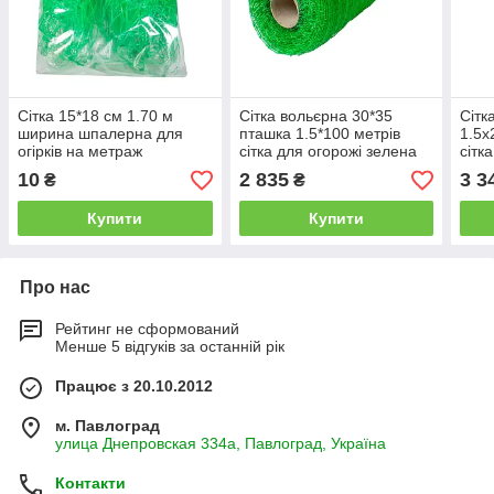
Сітка 15*18 см 1.70 м
Сітка вольєрна 30*35
Сітк
ширина шпалерна для
пташка 1.5*100 метрів
1.5х
огірків на метраж
сітка для огорожі зелена
сітк
10
2 835
3 3
₴
₴
Купити
Купити
Про нас
Рейтинг не сформований
Менше 5 відгуків за останній рік
Працює з 20.10.2012
м. Павлоград
улица Днепровская 334а, Павлоград, Україна
Контакти