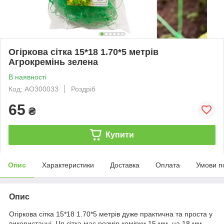
Огіркова сітка 15*18 1.70*5 метрів
Агрокремінь зелена
В наявності
Код: АО300033
Роздріб
65
₴
Купити
Опис
Характеристики
Доставка
Оплата
Умови п
Опис
Огіркова сітка 15*18 1.70*5 метрів дуже практична та проста у
використанні. Ця сітка має розмір комірки 15 мм. на 18 мм,