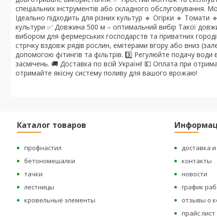
спеціальних інструментів або складного обслуговування. Мо
Ідеально підходить для різних культур 🔹 Огірки 🔹 Томати 
культури ✅ Довжина 500 м – оптимальний вибір Такої довжи
вибором для фермерських господарств та приватних городів.
стрічку вздовж рядів рослин, емітерами вгору або вниз (зале
допомогою фітингів та фільтрів. 3️⃣ Регулюйте подачу води 
засмічень. 🚚 Доставка по всій Україні! 💵 Оплата при отр
отримайте якісну систему поливу для вашого врожаю!
Каталог товаров
Информа
профнастил
доставка и
бетономешалки
контакты
тачки
новости
лестницы
график ра
кровельные элементы
отзывы о 
прайс лист