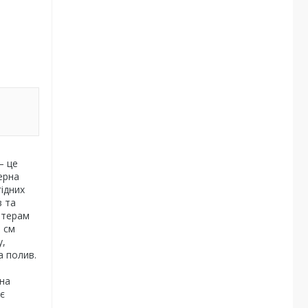
– це
ерна
гідних
в та
ітерам
0 см
у,
а полив.
ина
є