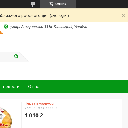
Кошик
йближчого робочого дня (сьогодні).
улица Днепровская 334а, Павлоград, Україна
новости
О нас
Немає в наявності
Код:
ЛЕНТКАП00060
1 010 ₴