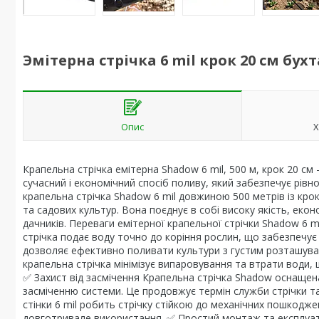
Эмітерна стрічка 6 mil крок 20 см бух
Опис
Х
Крапельна стрічка емітерна Shadow 6 mil, 500 м, крок 20 с
сучасний і економічний спосіб поливу, який забезпечує рів
крапельна стрічка Shadow 6 mil довжиною 500 метрів із крок
та садових культур. Вона поєднує в собі високу якість, екон
дачників. Переваги емітерної крапельної стрічки Shadow 6 
стрічка подає воду точно до коріння рослин, що забезпечує
дозволяє ефективно поливати культури з густим розташуван
крапельна стрічка мінімізує випаровування та втрати води
✅ Захист від засмічення Крапельна стрічка Shadow оснаще
засміченню системи. Це продовжує термін служби стрічки т
стінки 6 mil робить стрічку стійкою до механічних пошкодж
довготривале використання. ✅ Простий монтаж та експлуата