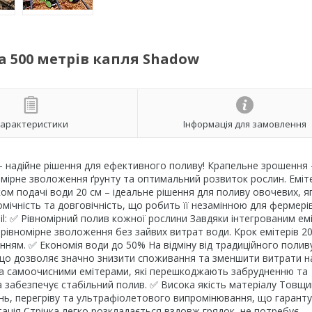
та 500 метрів капля Shadow
арактеристики
Інформація для замовлення
м – надійне рішення для ефективного поливу! Крапельне зрошення 
номірне зволоження ґрунту та оптимальний розвиток рослин. Еміт
ом подачі води 20 см – ідеальне рішення для поливу овочевих, я
омічність та довговічність, що робить її незамінною для фермері
mil: ✅ Рівномірний полив кожної рослини Завдяки інтегрованим ем
 рівномірне зволоження без зайвих витрат води. Крок емітерів 2
ням. ✅ Економія води до 50% На відміну від традиційного полив
, що дозволяє значно знизити споживання та зменшити витрати н
на самоочисними емітерами, які перешкоджають забрудненню та
а забезпечує стабільний полив. ✅ Висока якість матеріалу Товщ
ень, перегріву та ультрафіолетового випромінювання, що гаранту
ція Стрічка легко розкладається вздовж грядок, не потребує