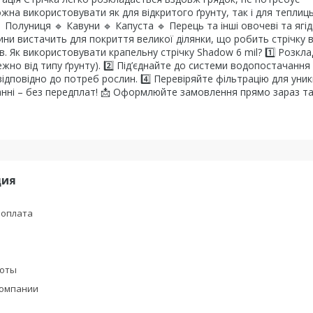
жна використовувати як для відкритого ґрунту, так і для теплиць
 Полуниця 🔹 Кавуни 🔹 Капуста 🔹 Перець та інші овочеві та ягід
ни вистачить для покриття великої ділянки, що робить стрічку 
 Як використовувати крапельну стрічку Shadow 6 mil? 1️⃣ Розкла
жно від типу ґрунту). 2️⃣ Під’єднайте до системи водопостачання
відповідно до потреб рослин. 4️⃣ Перевіряйте фільтрацію для уни
иманні – без передплат! 📩 Оформлюйте замовлення прямо зараз т
ция
 оплата
боты
компании