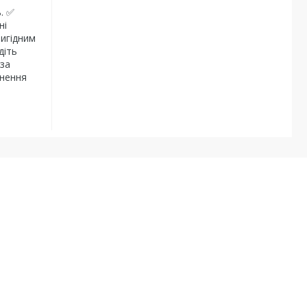
. ✅
ні
вигідним
діть
 за
кнення
а