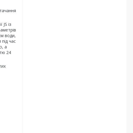
стачання
 JS із
раметрів
єм води,
 під час
о, а
стю 24
тих