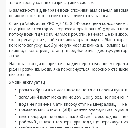
також зрошувальних та іригаційних систем.
В залежності від витрати води споживачами станція автома
шляхом своєчасного вмикання і вимикання насоса.
Станція Vitals aqua PRO AJS 1050-24Y оснащена консольним 
внутрішнім ежектором і корпусом оригінальної форми з нерж
потоку води під час зміни умов роботи, найчастіше їх вико
яка перекачується, забезпечивши при цьому стабільні харак
кожного запуску. Щоб уникнути частих вмикань і вимикань н
плавно, в конструкції станції передбачений гідроакумулят
літра.
Насосна станція не призначена для перекачування мінеральн
рідин і розчинів. Вода, яка перекачується насосною станціє
включення.
Умови експлуатації:
розмір абразивних частинок не повинен перевищувати 
загальний вміст механічних домішок у воді не повинен
вода не повинна мати високу ступінь мінералізації – не
показник кислотності (рН) повинен знаходитися в діапазо
3
вміст хлоридів не більше ніж 350 г/м
, сірководню – не 
робочий діапазон температури води, що перекачується 
глибина всмоктування не більше ніж 8 м.