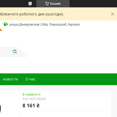
Кошик
йближчого робочого дня (сьогодні).
улица Днепровская 334а, Павлоград, Україна
новости
О нас
В наявності
Код:
000148888
8 161 ₴