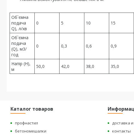
Об`ємна
подача
0
5
10
15
Q), л/хв
Об`ємна
подача
0
0,3
0,6
0,9
(Q), м3/
год
Напір (Н),
50,0
42,0
38,0
35,0
м
Каталог товаров
Информа
профнастил
доставка и
бетономешалки
контакты