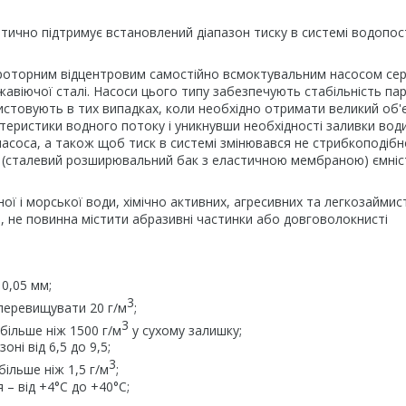
тично підтримує встановлений діапазон тиску в системі водопо
роторним відцентровим самостійно всмоктувальним насосом серії
авіючої сталі. Насоси цього типу забезпечують стабільність па
ристовують в тих випадках, коли необхідно отримати великий об'
теристики водного потоку і уникнувши необхідності заливки води
асоса, а також щоб тиск в системі змінювався не стрибкоподібн
ор (сталевий розширювальний бак з еластичною мембраною) ємні
ої і морської води, хімічно активних, агресивних та легкозаймис
ю, не повинна містити абразивні частинки або довговолокнисті
0,05 мм;
3
 перевищувати 20 г/м
;
3
 більше ніж 1500 г/м
у сухому залишку;
ні від 6,5 до 9,5;
3
більше ніж 1,5 г/м
;
– від +4°С до +40°С;