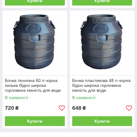
Купити
Купити
Бочка технічна 60 л чорна
Бочка пластикова 48 л чорна
низька бідон широка
бідон широка горловина
горловина ємність для води
ємність для води
В наявності
В наявності
720
648
₴
₴
Купити
Купити