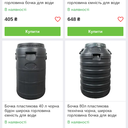
горловина бочка для води
горловина ємність для води
В наявності
В наявності
405
648
₴
₴
Купити
Купити
Бочка пластикова 40 л чорна
Бочка 80л пластикова
бідон широка горловина
технічна чорна, широка
ємність для води
горловина бочка для води
В наявності
В наявності