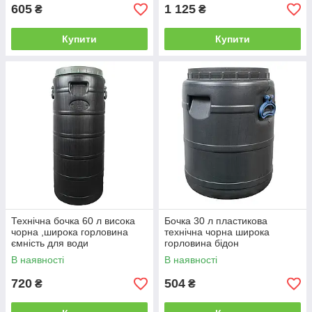
605
1 125
₴
₴
Купити
Купити
Технічна бочка 60 л висока
Бочка 30 л пластикова
чорна ,широка горловина
технічна чорна широка
ємність для води
горловина бідон
В наявності
В наявності
720
504
₴
₴