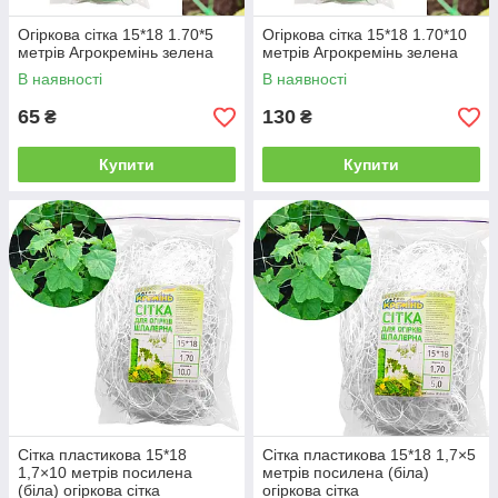
Огіркова сітка 15*18 1.70*5
Огіркова сітка 15*18 1.70*10
метрів Агрокремінь зелена
метрів Агрокремінь зелена
В наявності
В наявності
65
130
₴
₴
Купити
Купити
Сітка пластикова 15*18
Сітка пластикова 15*18 1,7×5
1,7×10 метрів посилена
метрів посилена (біла)
(біла) огіркова сітка
огіркова сітка